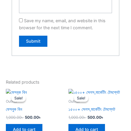
Save my name, email, and website in this
browser for the next time I comment.
Related products
Original
Current
Original
Current
price
price
price
price
Sale!
Sale!
Sale!
Sale!
was:
is:
was:
is:
Outher
Outher
1,000.00৳ .
500.00৳ .
1,000.00৳ .
500.00৳ .
ফেসবুক বিন
১৫০০+ সেলস,মার্কেটিং টেমপ্লেট
1,000.00
৳
500.00
৳
1,000.00
৳
500.00
৳
Add to cart
Add to cart