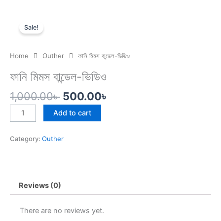
Skip
to
Sale!
content
Home
Outher
ফানি মিমস বান্ডেল-ভিডিও
ফানি মিমস বান্ডেল-ভিডিও
Original
Current
1,000.00
৳
500.00
৳
price
price
ফানি
Add to cart
was:
is:
মিমস
1,000.00৳ .
500.00৳ .
বান্ডেল-
Category:
Outher
ভিডিও
quantity
Reviews (0)
There are no reviews yet.