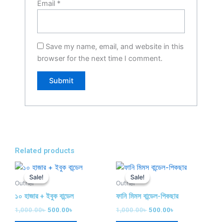
Email
*
Save my name, email, and website in this
browser for the next time I comment.
Related products
Original
Current
Original
Current
price
price
price
price
Sale!
Sale!
Sale!
Sale!
was:
is:
was:
is:
Outher
Outher
1,000.00৳ .
500.00৳ .
1,000.00৳ .
500.00৳ .
১০ হাজার + ইবুক বান্ডেল
ফানি মিমস বান্ডেল-পিকছার
1,000.00
৳
500.00
৳
1,000.00
৳
500.00
৳