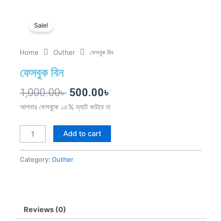
Skip
to
Sale!
content
Home
Outher
ফেসবুক বিন
ফেসবুক বিন
Original
Current
1,000.00
৳
500.00
৳
price
price
আপনার ফেসবুকে ১৫% ভ্যাট কাটবে না
was:
is:
1,000.00৳ .
500.00৳ .
ফেসবুক
Add to cart
বিন
quantity
Category:
Outher
Reviews (0)